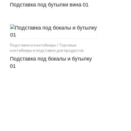
Рамки для бумаг
Подставка под бутылки вина 01
Салфетницы
Самое разное на заказ
Сувениры
Подставки и контейнеры
/ Торговые
контейнеры и подставки для продуктов
Подставка под бокалы и бутылку
Таблички
01
Урны из оргстекла