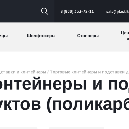
8 (800) 333-72-11
sale@plasti
Цен
ицы
Шелфтокеры
Стопперы
ж
Торговые
Cтеллажи и
ицы
Сал
стойки
витрины
ставки и контейнеры
/
Торговые контейнеры и подставки д
онтейнеры и по
Номерки для
ки
Сувениры
п
гардероба
и
ктов (поликар