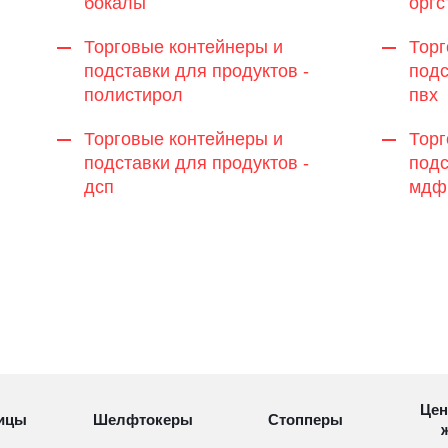
бокалы
оргс
Торговые контейнеры и
Торг
подставки для продуктов -
подс
полистирол
пвх
Торговые контейнеры и
Торг
подставки для продуктов -
подс
дсп
мдф
Цен
ицы
Шелфтокеры
Стопперы
ж