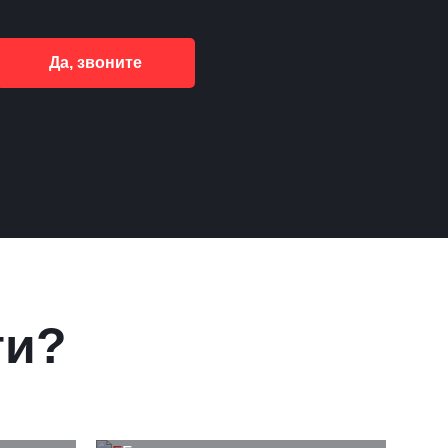
Да, звоните
ги?