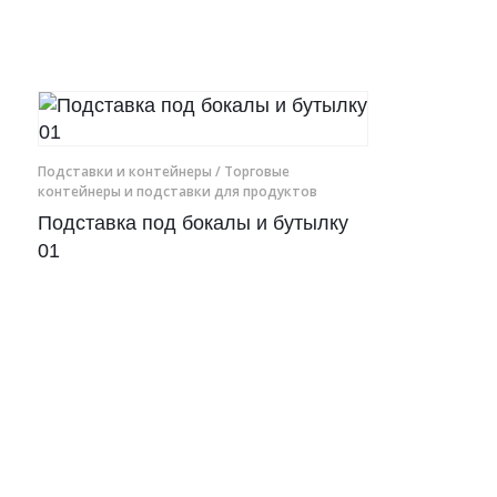
Рамки для бумаг
Салфетницы
Самое разное на заказ
Подставки и контейнеры
/ Торговые
контейнеры и подставки для продуктов
Сувениры
Подставка под бокалы и бутылку
Таблички
01
Урны из оргстекла