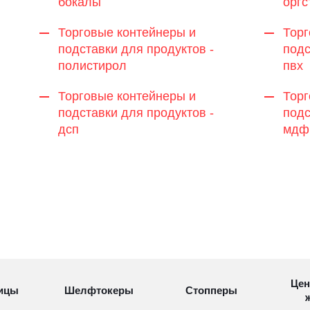
бокалы
оргс
Торговые контейнеры и
Торг
подставки для продуктов -
подс
полистирол
пвх
Торговые контейнеры и
Торг
подставки для продуктов -
подс
дсп
мдф
Цен
ицы
Шелфтокеры
Стопперы
ж