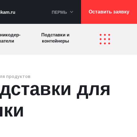
Оставить заявку
ikam.ru
ПЕРМЬ
никодер­
Подставки и
а­те­ли
контейнеры
Перекидные
фетницы
Инфостенды
системы
ля продуктов
дставки для
Другие
Самое разное
олезные
на заказ
зделия
лки