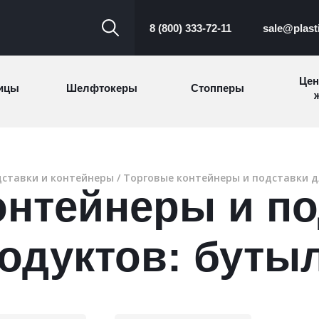
8 (800) 333-72-11
sale@plast
Цен
ицы
Шелфтокеры
Стопперы
ж
Торговые
Cтеллажи и
ицы
Сал
стойки
витрины
ставки и контейнеры
/
Торговые контейнеры и подставки д
онтейнеры и по
Номерки для
ки
Сувениры
п
гардероба
и
одуктов: буты