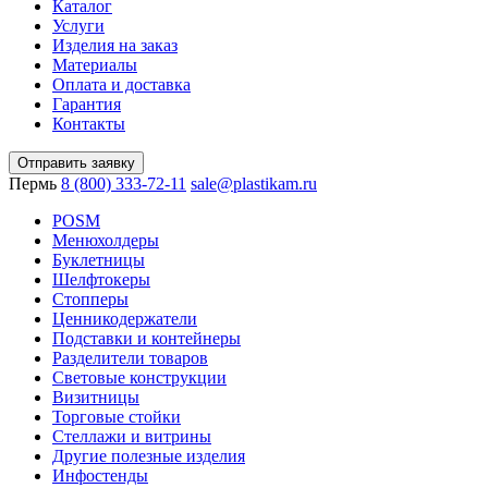
Каталог
Услуги
Изделия на заказ
Материалы
Оплата и доставка
Гарантия
Контакты
Отправить заявку
Пермь
8 (800) 333-72-11
sale@plastikam.ru
POSM
Менюхолдеры
Буклетницы
Шелфтокеры
Стопперы
Ценникодер­жа­те­ли
Подставки и контейнеры
Разделители товаров
Световые конструкции
Визитницы
Торговые стойки
Cтеллажи и витрины
Другие полезные изделия
Инфостенды