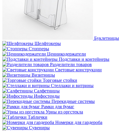
Буклетницы
Шелфтокеры
Стопперы
Ценникодер­жа­те­ли
Подставки и контейнеры
Разделители товаров
Световые конструкции
Визитницы
Торговые стойки
Cтеллажи и витрины
Салфетницы
Инфостенды
Перекидные системы
Рамки для бумаг
Урны из оргстекла
Таблички
Номерки для гардероба
Сувениры