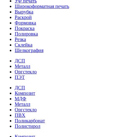
УФ печать
Широкоформатная печать
Вырубка
Раскрой
Формовка
Покраска
Полировка
Резка
Склейка
Шелкография
ДСП
Металл
Оргстекло
ПЭТ
ДСП
Композит
МДФ
Металл
Оргстекло
ПВХ
Поликарбонат
Полистирол
Композит