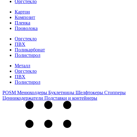
Оргстекло
Картон
Композит
Пленка
Проволока
Оргстекло
ПВХ
Поликарбонат
Полистирол
Металл
Оргстекло
ПВХ
Полистирол
POSM
Менюхолдеры
Буклетницы
Шелфтокеры
Стопперы
Ценникодер­жа­те­ли
Подставки и контейнеры