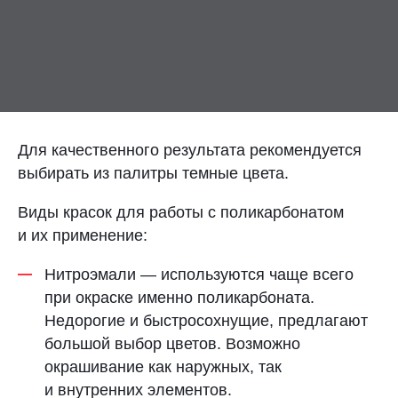
Контакты
Отправить заявку
Для качественного результата рекомендуется
выбирать из палитры темные цвета.
ПЕРМЬ
Виды красок для работы с поликарбонатом
и их применение:
8 (800) 333-72-11
Нитроэмали — используются чаще всего
sale@plastikam.ru
при окраске именно поликарбоната.
Недорогие и быстросохнущие, предлагают
большой выбор цветов. Возможно
окрашивание как наружных, так
и внутренних элементов.