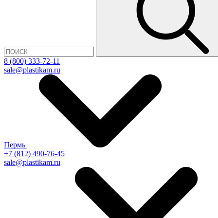
8 (800) 333-72-11
sale@plastikam.ru
Пермь
+7 (812) 490-76-45
sale@plastikam.ru