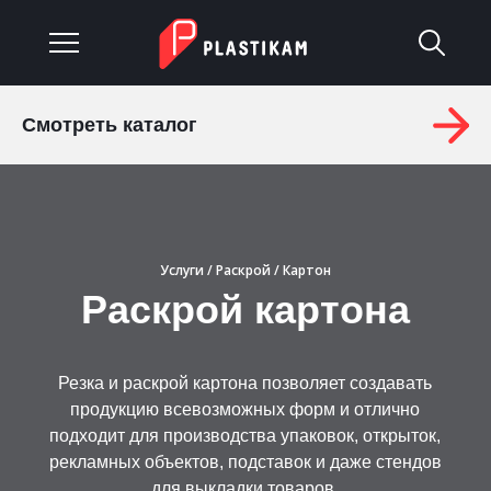
Смотреть каталог
О компании
Каталог
Услуги
Услуги
/
Раскрой
/ Картон
Раскрой картона
Изделия на заказ
Материалы
Резка и раскрой картона позволяет создавать
продукцию всевозможных форм и отлично
Оплата и доставка
подходит для производства упаковок, открыток,
рекламных объектов, подставок и даже стендов
Гарантия
для выкладки товаров.