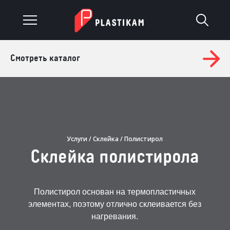
Смотреть каталог
О компании
Каталог
Услуги
Услуги
/
Склейка
/ Полистирол
Изделия на заказ
Склейка полистирола
Материалы
Полистирол основан на термопластичных
Оплата и доставка
элементах, поэтому отлично склеивается без
нагревания.
Гарантия