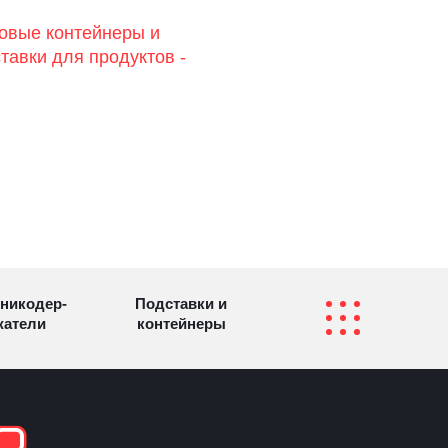
овые контейнеры и
тавки для продуктов -
никодер­
Подставки и
а­те­ли
контейнеры
Перекидные
фетницы
Инфостенды
системы