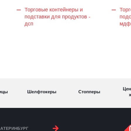
Торговые контейнеры и
Торг
подставки для продуктов -
подс
дсп
мдф
Цен
ицы
Шелфтокеры
Стопперы
ж
Торговые
Cтеллажи и
ицы
Сал
стойки
витрины
КАТЕРИНБУРГ