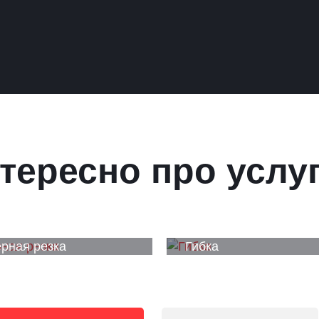
тересно про услу
рная резка
Гибка