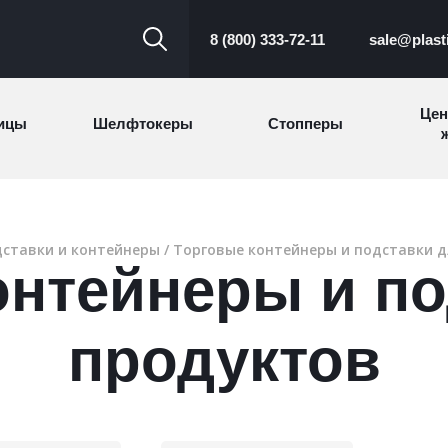
8 (800) 333-72-11
sale@plast
Цен
ицы
Шелфтокеры
Стопперы
ж
Торговые
Cтеллажи и
ицы
Сал
стойки
витрины
ставки и контейнеры
/ Торговые контейнеры и подставки 
онтейнеры и по
Номерки для
ки
Сувениры
п
гардероба
и
продуктов