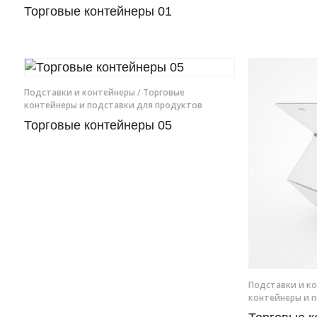
Торговые контейнеры 01
Рамки для бумаг
Салфетницы
Самое разное на заказ
Подставки и контейнеры
/ Торговые
контейнеры и подставки для продуктов
Сувениры
Торговые контейнеры 05
Таблички
Урны из оргстекла
Подставки и к
контейнеры и 