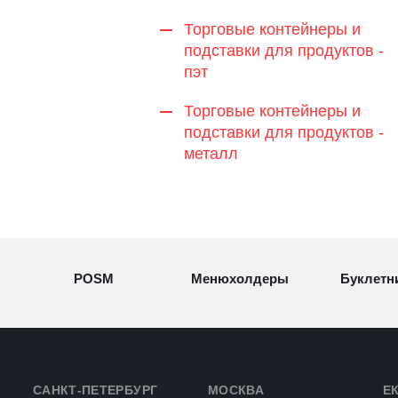
Торговые контейнеры и
подставки для продуктов -
пэт
Торговые контейнеры и
подставки для продуктов -
металл
POSM
Менюхолдеры
Буклетн
Разделители
Световые
Визитн
товаров
конструкции
САНКТ-ПЕТЕРБУРГ
МОСКВА
Е