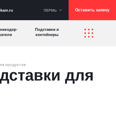
Оставить заявку
ikam.ru
ПЕРМЬ
никодер­
Подставки и
а­те­ли
контейнеры
Перекидные
фетницы
Инфостенды
системы
для продуктов
дставки для
Другие
Самое разное
олезные
на заказ
зделия