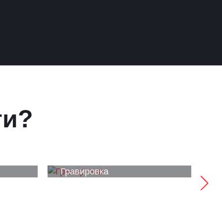
ги?
Гравировка
У