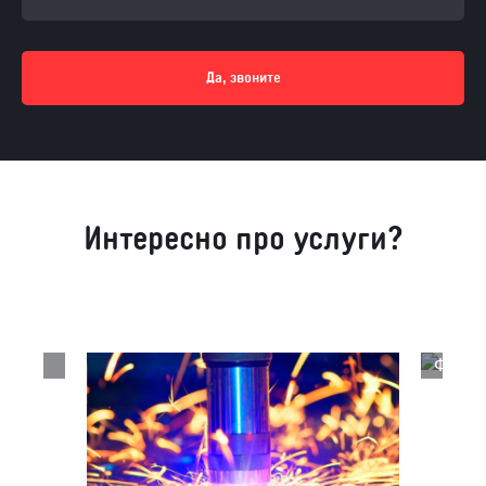
Да, звоните
Интересно про услуги?
Фрезе