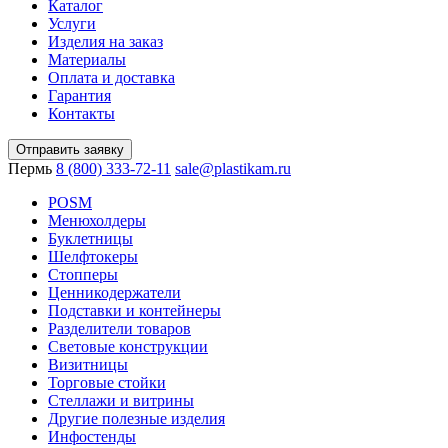
Каталог
Услуги
Изделия на заказ
Материалы
Оплата и доставка
Гарантия
Контакты
Отправить заявку
Пермь
8 (800) 333-72-11
sale@plastikam.ru
POSM
Менюхолдеры
Буклетницы
Шелфтокеры
Стопперы
Ценникодер­жа­те­ли
Подставки и контейнеры
Разделители товаров
Световые конструкции
Визитницы
Торговые стойки
Cтеллажи и витрины
Другие полезные изделия
Инфостенды