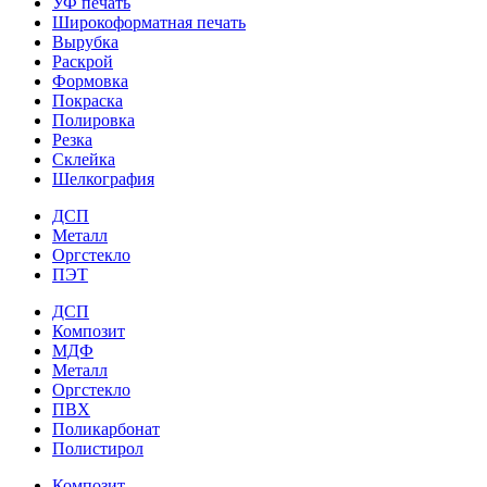
УФ печать
Широкоформатная печать
Вырубка
Раскрой
Формовка
Покраска
Полировка
Резка
Склейка
Шелкография
ДСП
Металл
Оргстекло
ПЭТ
ДСП
Композит
МДФ
Металл
Оргстекло
ПВХ
Поликарбонат
Полистирол
Композит