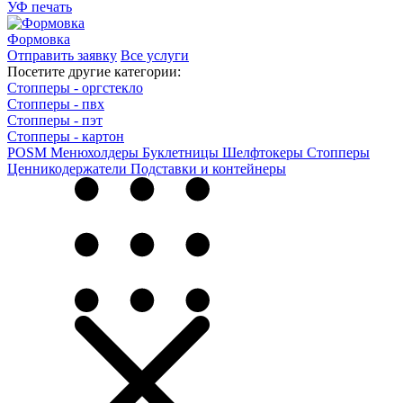
УФ печать
Формовка
Отправить заявку
Все услуги
Посетите другие категории:
Стопперы - оргстекло
Стопперы - пвх
Стопперы - пэт
Стопперы - картон
POSM
Менюхолдеры
Буклетницы
Шелфтокеры
Стопперы
Ценникодер­жа­те­ли
Подставки и контейнеры