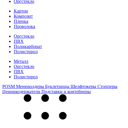
Оргстекло
Картон
Композит
Пленка
Проволока
Оргстекло
ПВХ
Поликарбонат
Полистирол
Металл
Оргстекло
ПВХ
Полистирол
POSM
Менюхолдеры
Буклетницы
Шелфтокеры
Стопперы
Ценникодер­жа­те­ли
Подставки и контейнеры