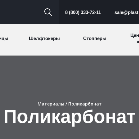
8 (800) 333-72-11
sale@plast
Цен
ицы
Шелфтокеры
Стопперы
ж
Торговые
Cтеллажи и
ицы
Сал
стойки
витрины
Номерки для
ки
Сувениры
п
гардероба
и
Материалы
/ Поликарбонат
Поликарбонат