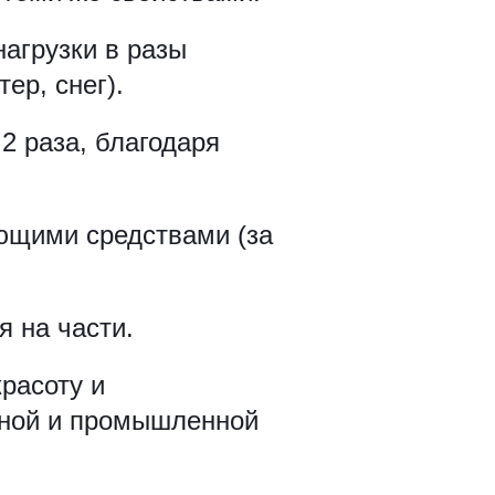
агрузки в разы
ер, снег).
2 раза, благодаря
оющими средствами (за
я на части.
красоту и
льной и промышленной