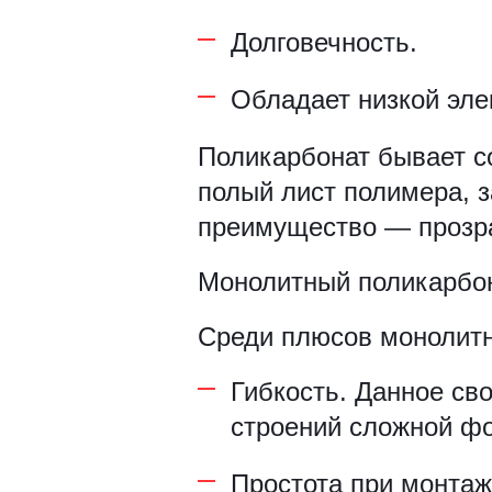
Рамки для бумаг
Долговечность.
Салфетницы
Обладает низкой эле
Самое разное на заказ
Поликарбонат бывает со
полый лист полимера, 
Сувениры
преимущество — прозра
Таблички
Монолитный поликарбон
Урны из оргстекла
Среди плюсов монолитн
Гибкость. Данное св
строений сложной ф
Простота при монтаж