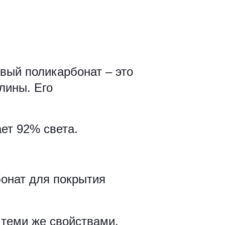
вый поликарбонат – это
лины. Его
кает 92% света.
бонат для покрытия
теми же свойствами.