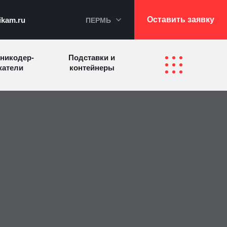
Оставить заявку
ikam.ru
ПЕРМЬ
никодер­
Подставки и
а­те­ли
контейнеры
Перекидные
фетницы
Инфостенды
системы
Другие
Самое разное
олезные
на заказ
зделия