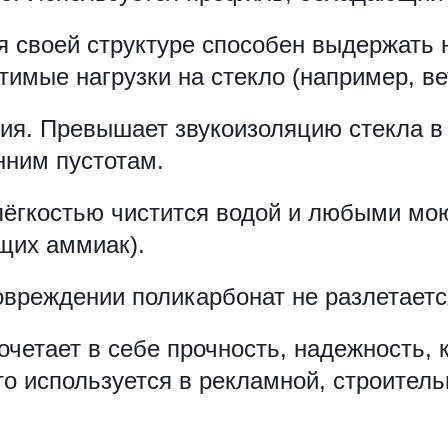
я своей структуре способен выдержать н
мые нагрузки на стекло (например, вет
ция. Превышает звукоизоляцию стекла в 
нним пустотам.
 лёгкостью чистится водой и любыми м
щих аммиак).
овреждении поликарбонат не разлетаетс
очетает в себе прочность, надежность, 
то используется в рекламной, строите