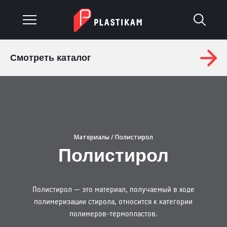
Смотреть каталог
О компании
Каталог
Услуги
Материалы
/ Полистирол
Изделия на заказ
Полистирол
Материалы
Полистирол — это материал, получаемый в ходе
Оплата и доставка
полимеризации стирола, относится к категории
полимеров-термопластов.
Гарантия